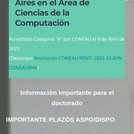
Aires en el Área de
Ciencias de la
Computación
Acreditado Categoría “A” por CONEAU el 8 de Abril de
2021
(Descargar
Resolución CONEAU RESFC-2021-32-APN-
CONEAU#ME
)
Información importante para el
doctorado
IMPORTANTE PLAZOS ASPO/DISPO