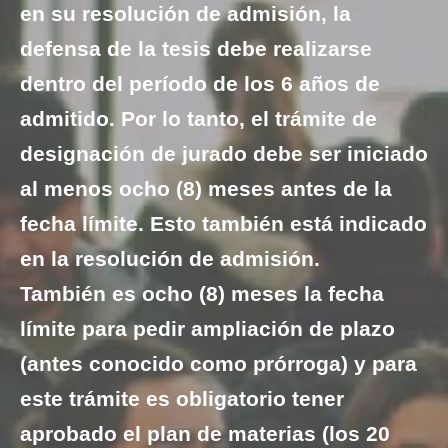
en su resolución de admisión, la
defensa de la tesis debe realizarse
dentro del período de los 6 años de
admitido. Por lo tanto, el trámite de
designación de jurado debe ser iniciado
al menos ocho (8) meses antes de la
fecha límite. Esto también está indicado
en la resolución de admisión.
También es ocho (8) meses la fecha
límite para pedir ampliación de plazo
(antes conocido como prórroga) y para
este trámite es obligatorio tener
aprobado el plan de materias (los 20