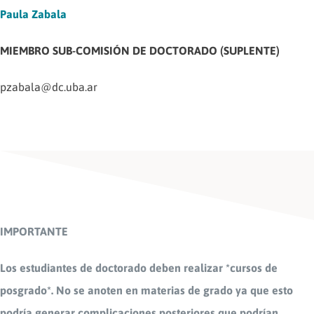
Paula Zabala
MIEMBRO SUB-COMISIÓN DE DOCTORADO (SUPLENTE)
pzabala@dc.uba.ar
IMPORTANTE
Los estudiantes de doctorado deben realizar *cursos de
posgrado*. No se anoten en materias de grado ya que esto
podría generar complicaciones posteriores que podrían