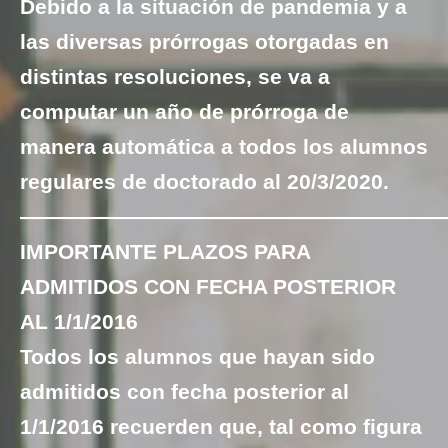
Debido a la situación de pandemia y a
las diversas prórrogas otorgadas en
distintas resoluciones, se va a
computar un año de prórroga de
manera automática a todos los alumnos
regulares de doctorado al 20/3/2020.
————————————————————
IMPORTANTE PLAZOS PARA
ADMITIDOS CON FECHA POSTERIOR
AL 1/1/2016
Todos los alumnos que hayan sido
admitidos con fecha posterior al
1/1/2016 recuerden que, tal como figura