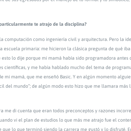
articularmente te atrajo de la disciplina?
 la computación como ingeniería civil y arquitectura. Pero la id
a escuela primaria: me hicieron la clásica pregunta de qué iba
e esto lo dije porque mi mamá había sido programadora antes 
es científicas, y me había hablado mucho del tema de programa
í de mi mamá, que me enseñó Basic. Y en algún momento algu
fícil del mundo”; de algún modo esto hizo que me llamara más l
a me di cuenta que eran todos preconceptos y razones incorre
ando vi el plan de estudios lo que más me atrajo fue el conte
ue lo que terminó siendo la carrera me gustó y lo disfruté. E