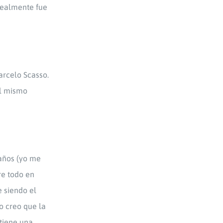
realmente fue
arcelo Scasso.
al mismo
 años (yo me
re todo en
 siendo el
ro creo que la
 tiene una