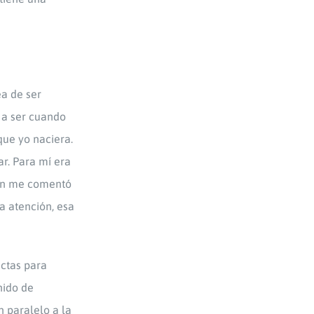
ea de ser
 a ser cuando
que yo naciera.
r. Para mí era
ien me comentó
a atención, esa
ctas para
nido de
n paralelo a la