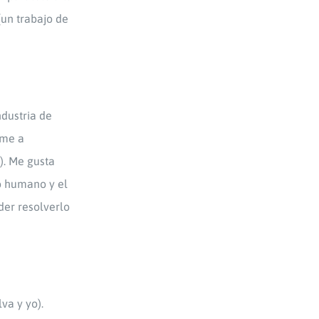
un trabajo de
dustria de
rme a
). Me gusta
o humano y el
der resolverlo
va y yo).