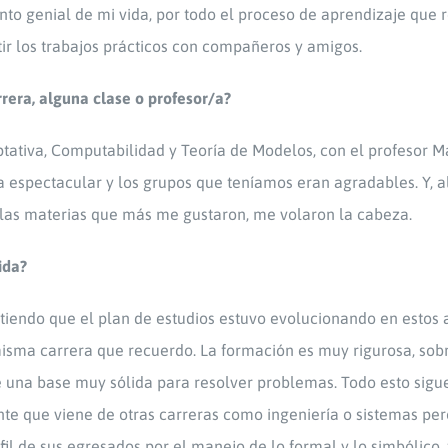
to genial de mi vida, por todo el proceso de aprendizaje que 
 los trabajos prácticos con compañeros y amigos.
rera, alguna clase o profesor/a?
tativa, Computabilidad y Teoría de Modelos, con el profesor M
 espectacular y los grupos que teníamos eran agradables. Y, 
 las materias que más me gustaron, me volaron la cabeza.
ida?
tiendo que el plan de estudios estuvo evolucionando en estos
 misma carrera que recuerdo. La formación es muy rigurosa, sob
 una base muy sólida para resolver problemas. Todo esto sigue
gente que viene de otras carreras como ingeniería o sistemas pe
rfil de sus egresados por el manejo de lo formal y lo simbólico,