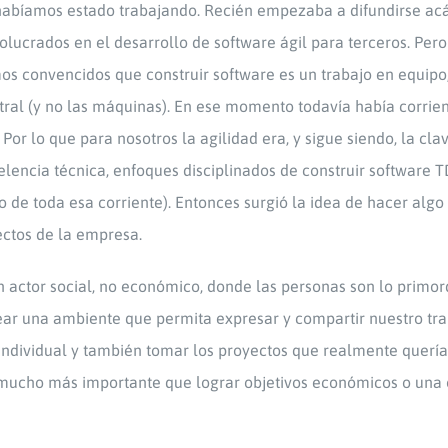
habíamos estado trabajando. Recién empezaba a difundirse ac
olucrados en el desarrollo de software ágil para terceros. Per
s convencidos que construir software es un trabajo en equipo,
ral (y no las máquinas). En ese momento todavía había corrie
or lo que para nosotros la agilidad era, y sigue siendo, la cla
elencia técnica, enfoques disciplinados de construir software 
 de toda esa corriente). Entonces surgió la idea de hacer algo 
ectos de la empresa.
ctor social, no económico, donde las personas son lo primord
rear una ambiente que permita expresar y compartir nuestro tra
 individual y también tomar los proyectos que realmente querí
ra mucho más importante que lograr objetivos económicos o una