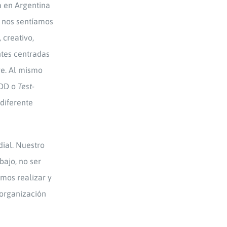
á en Argentina
o nos sentíamos
 creativo,
ntes centradas
ve. Al mismo
TDD o
Test-
diferente
ial. Nuestro
bajo, no ser
amos realizar y
 organización