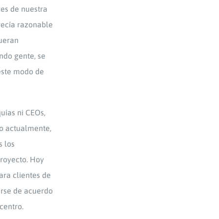
ves de nuestra
recía razonable
fueran
ndo gente, se
 este modo de
uías ni CEOs,
do actualmente,
s los
royecto. Hoy
ara clientes de
erse de acuerdo
centro.