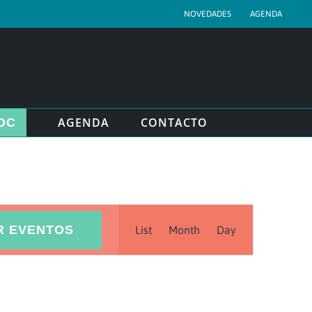
NOVEDADES
AGENDA
AGENDA
CONTACTO
DC
Navegación
R EVENTOS
List
Month
Day
de
vistas
de
Evento