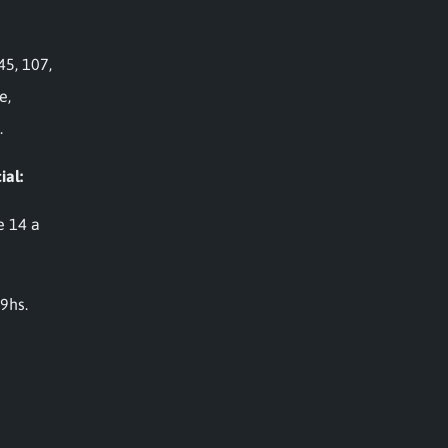
45, 107,
e,
.
ial:
e 14 a
19hs.