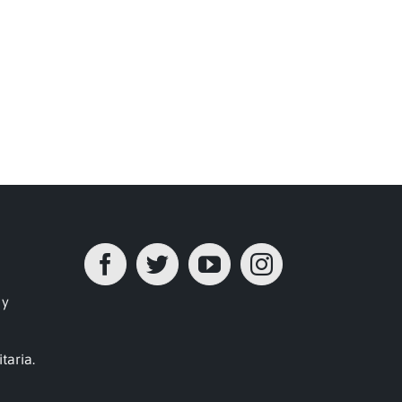
 y
taria.