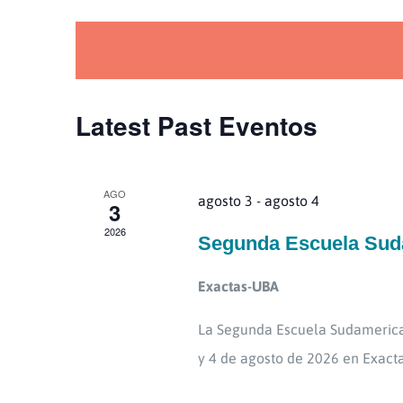
Select
Eventos
y
date.
by
Keyword.
navegació
Latest Past Eventos
AGO
de
agosto 3
-
agosto 4
3
2026
Segunda Escuela Sud
vistas
Exactas-UBA
La Segunda Escuela Sudamerican
y 4 de agosto de 2026 en Exact
de