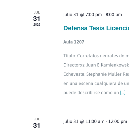
JUL
julio 31 @ 7:00 pm
-
8:00 pm
31
Eventos
2026
Defensa Tesis Licenc
Aula 1207
Título: Correlatos neurales de
Directorxs: Juan E Kamienkowsk
Echeveste, Stephanie Muller Res
en una escena cualquiera de un
puede describirse como un
[...]
JUL
julio 31 @ 11:00 am
-
12:00 pm
31