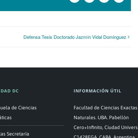
electró
Defensa Tesis Doctorado Jazmín Vidal Dominguez
DAD DC
INFORMACIÓN ÚTIL
cuela de Ciencias
Facultad de Ciencias Exactas
áticas
Naturales. UBA. Pabellón
Cero+Infinito, Ciudad Universi
as Secretaría
C1428EGA. CABA. Argentina.