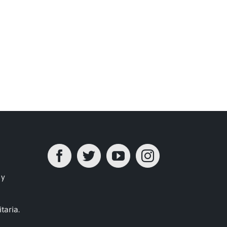
nico
 y
taria.