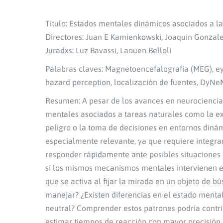
Título: Estados mentales dinámicos asociados a l
Directores: Juan E Kamienkowski, Joaquin Gonzal
Juradxs: Luz Bavassi, Laouen Belloli
Palabras claves: Magnetoencefalografía (MEG), ey
hazard perception, localización de fuentes, DyNe
Resumen: A pesar de los avances en neurociencia 
mentales asociados a tareas naturales como la ex
peligro o la toma de decisiones en entornos diná
especialmente relevante, ya que requiere integrar
responder rápidamente ante posibles situaciones 
si los mismos mecanismos mentales intervienen en
que se activa al fijar la mirada en un objeto de 
manejar? ¿Existen diferencias en el estado mental
neutral? Comprender estos patrones podría contri
estimar tiempos de reacción con mayor precisión 