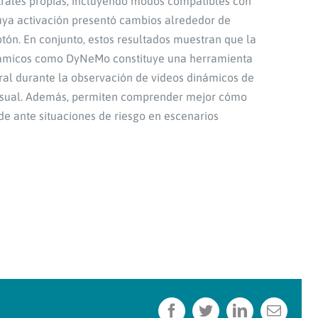
ctrales propias, incluyendo modos compatibles con
cuya activación presentó cambios alrededor de
otón. En conjunto, estos resultados muestran que la
námicos como DyNeMo constituye una herramienta
bral durante la observación de videos dinámicos de
visual. Además, permiten comprender mejor cómo
de ante situaciones de riesgo en escenarios
Facebook
Twitter
LinkedIn
Correo