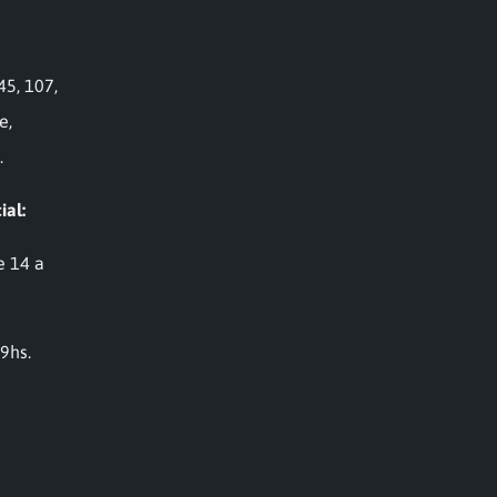
45, 107,
e,
.
ial:
e 14 a
19hs.